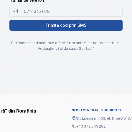
Număr de telefon
+4
Trimite cod prin SMS
Platforma de administrare a înscrierilor online în sindicatele afiliate
Federației „Solidaritatea Sanitară”
ară" din România
SEDIU CENTRAL · BUCUREȘTI
Str. Lipscani nr. 53, et. III, sector 3
+40 371 049 261